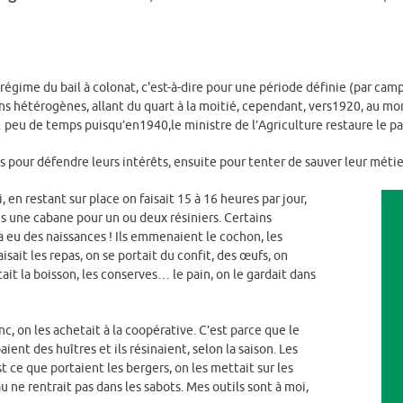
régime du bail à colonat, c'est-à-dire pour une période définie (par camp
s hétérogènes, allant du quart à la moitié, cependant, vers1920, au mome
peu de temps puisqu’en1940,le ministre de l’Agriculture restaure le pa
s pour défendre leurs intérêts, ensuite pour tenter de sauver leur métie
en restant sur place on faisait 15 à 16 heures par jour,
s une cabane pour un ou deux résiniers. Certains
y a eu des naissances ! Ils emmenaient le cochon, les
sait les repas, on se portait du confit, des œufs, on
ttait la boisson, les conserves… le pain, on le gardait dans
c, on les achetait à la coopérative. C’est parce que le
nt des huîtres et ils résinaient, selon la saison. Les
 ce que portaient les bergers, on les mettait sur les
eau ne rentrait pas dans les sabots. Mes outils sont à moi,