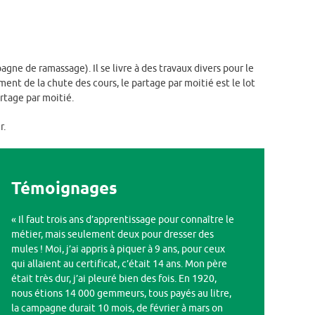
agne de ramassage). Il se livre à des travaux divers pour le
nt de la chute des cours, le partage par moitié est le lot
rtage par moitié.
r.
Témoignages
« Il faut trois ans d’apprentissage pour connaître le
métier, mais seulement deux pour dresser des
mules ! Moi, j’ai appris à piquer à 9 ans, pour ceux
qui allaient au certificat, c’était 14 ans. Mon père
était très dur, j’ai pleuré bien des fois. En 1920,
nous étions 14 000 gemmeurs, tous payés au litre,
la campagne durait 10 mois, de février à mars on