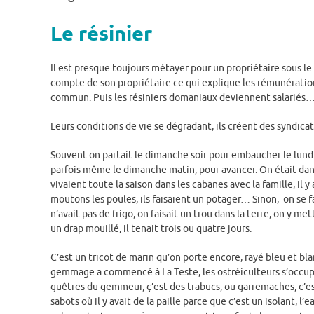
Le résinier
Il est presque toujours métayer pour un propriétaire sous le 
compte de son propriétaire ce qui explique les rémunération
commun. Puis les résiniers domaniaux deviennent salariés… 
Leurs conditions de vie se dégradant, ils créent des syndicat
Souvent on partait le dimanche soir pour embaucher le lundi, 
parfois même le dimanche matin, pour avancer. On était dan
vivaient toute la saison dans les cabanes avec la famille, il 
moutons les poules, ils faisaient un potager… Sinon, on se fai
n’avait pas de frigo, on faisait un trou dans la terre, on y me
un drap mouillé, il tenait trois ou quatre jours.
C’est un tricot de marin qu’on porte encore, rayé bleu et blan
gemmage a commencé à La Teste, les ostréiculteurs s’occupaie
guêtres du gemmeur, ç’est des trabucs, ou garremaches, c’est
sabots où il y avait de la paille parce que c’est un isolant, l’