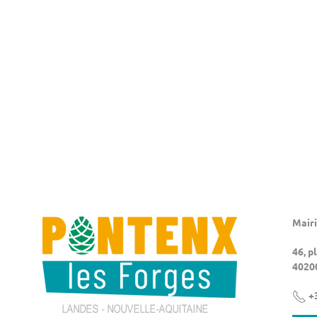
Mairi
46, p
4020
+3