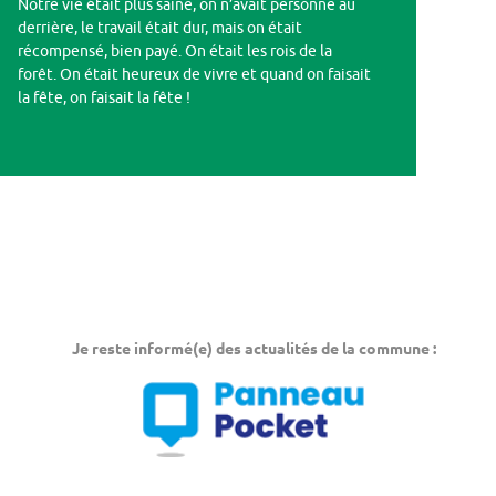
Notre vie était plus saine, on n’avait personne au
derrière, le travail était dur, mais on était
récompensé, bien payé. On était les rois de la
forêt. On était heureux de vivre et quand on faisait
la fête, on faisait la fête !
Je reste informé(e) des actualités de la commune :