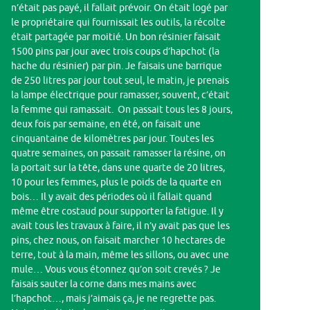
n’était pas payé, il fallait prévoir. On était logé par
le propriétaire qui fournissait les outils, la récolte
était partagée par moitié. Un bon résinier faisait
1500 pins par jour avec trois coups d’hapchot (la
hache du résinier) par pin. Je faisais une barrique
de 250 litres par jour tout seul, le matin, je prenais
la lampe électrique pour ramasser, souvent, c’était
la femme qui ramassait. On passait tous les 8 jours,
deux fois par semaine, en été, on faisait une
cinquantaine de kilomètres par jour. Toutes les
quatre semaines, on passait ramasser la résine, on
la portait sur la tête, dans une quarte de 20 litres,
10 pour les femmes, plus le poids de la quarte en
bois… Il y avait des périodes où il fallait quand
même être costaud pour supporter la fatigue. Il y
avait tous les travaux à faire, il n’y avait pas que les
pins, chez nous, on faisait marcher 10 hectares de
terre, tout à la main, même les sillons, ou avec une
mule… Vous vous étonnez qu’on soit crevés ? Je
faisais sauter la corne dans mes mains avec
l’hapchot…, mais j’aimais ça, je ne regrette pas.