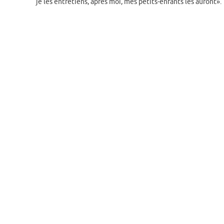
je les entretiens, après moi, mes petits-enfants les auront».