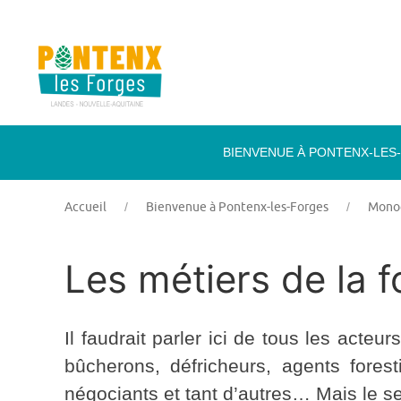
BIENVENUE À PONTENX-LES
Accueil
Bienvenue à Pontenx-les-Forges
Monog
Les métiers de la f
Il faudrait parler ici de tous les acteu
bûcherons, défricheurs, agents forest
négociants et tant d’autres… Mais le sei