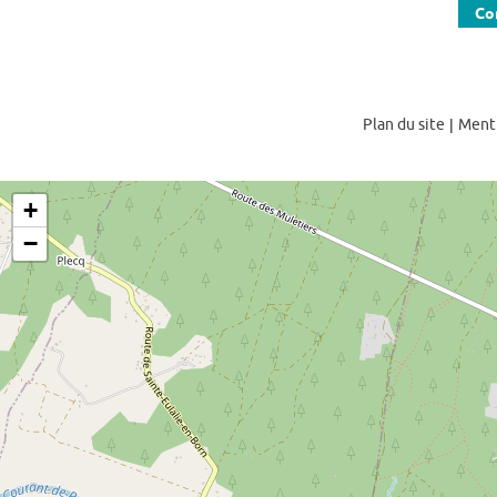
Co
Plan du site
|
Menti
+
−